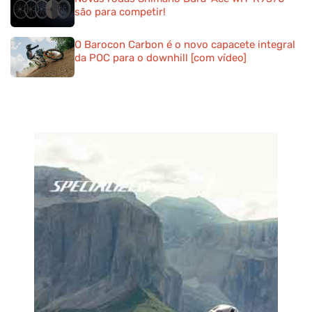
são para competir!
O Barocon Carbon é o novo capacete integral
da POC para o downhill [com vídeo]