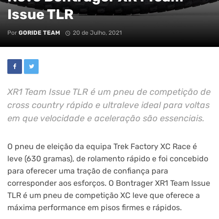
Issue TLR
Por
GORIDE TEAM
20 de Julho, 2021
XR1 Team Issue TLR é um pneu de competição de
cross country rápido e ultraleve ideal para voltas
em que velocidade e aceleração são essenciais.
O pneu de eleição da equipa Trek Factory XC Race é
leve (630 gramas), de rolamento rápido e foi concebido
para oferecer uma tração de confiança para
corresponder aos esforços. O Bontrager XR1 Team Issue
TLR é um pneu de competição XC leve que oferece a
máxima performance em pisos firmes e rápidos.