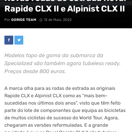
Rapide CLX II e Alpinist CLX II
Por
GORIDE TEAM
12 de Maio, 2022
Modelos topo de gama da submarca da
Specialized são também agora tubeless ready.
Preços desde 800 euros.
A marca olha para as rodas de estrada as originais
Rapide CLX e Alpinist CLX como as “mais bem-
sucedidas nos últimos dois anos”, visto que têm feito
parte do lote de componentes que equipa as bicicletas
de muitos ciclistas de sucesso do World Tour. Agora,
chegaram as versões reformuladas. E a grande