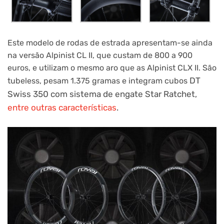
Este modelo de rodas de estrada apresentam-se ainda
na versão Alpinist CL II, que custam de 800 a 900
euros, e utilizam o mesmo aro que as Alpinist CLX II. São
DT
tubeless, pesam 1.375 gramas e integram cubos
Swiss 350 com sistema de engate Star Ratchet,
entre outras características
.