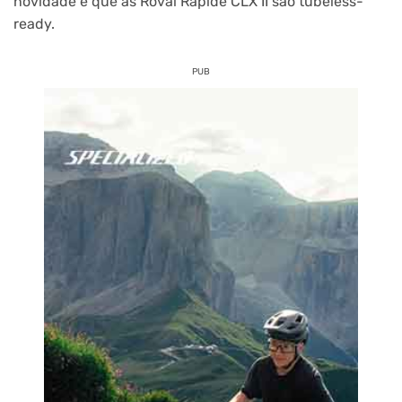
novidade é que as Roval Rapide CLX II são tubeless-
ready.
PUB