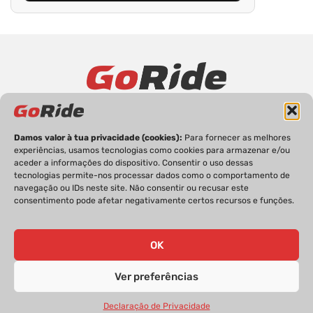
PRIVACIDADE
FICHA TÉCNICA
ESTATUTO EDITORIAL
POLÍTICA DE COOKIES
CONTACTOS
Damos valor à tua privacidade (cookies):
Para fornecer as melhores
experiências, usamos tecnologias como cookies para armazenar e/ou
aceder a informações do dispositivo. Consentir o uso dessas
tecnologias permite-nos processar dados como o comportamento de
navegação ou IDs neste site. Não consentir ou recusar este
consentimento pode afetar negativamente certos recursos e funções.
GoRide 2026 | Todos os direitos reservados.
OK
Ver preferências
Declaração de Privacidade