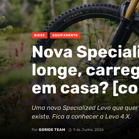
BIKES
EQUIPAMENTO
Nova Speciali
longe, carreg
em casa? [co
Uma nova Specialized Levo que quer i
existe. Fica a conhecer a Levo 4 X.
Por
GORIDE TEAM
9 de Junho, 2026