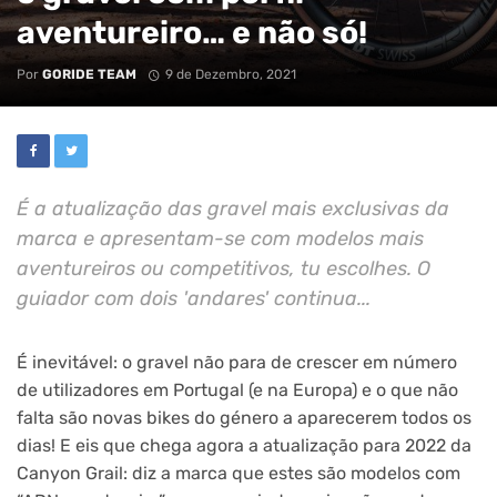
aventureiro… e não só!
Por
GORIDE TEAM
9 de Dezembro, 2021
É a atualização das gravel mais exclusivas da
marca e apresentam-se com modelos mais
aventureiros ou competitivos, tu escolhes. O
guiador com dois 'andares' continua...
É inevitável: o gravel não para de crescer em número
de utilizadores em Portugal (e na Europa) e o que não
falta são novas bikes do género a aparecerem todos os
dias! E eis que chega agora a atualização para 2022 da
Canyon Grail: diz a marca que estes são modelos com