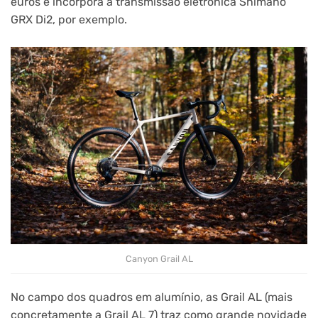
euros e incorpora a transmissão eletrónica Shimano
GRX Di2, por exemplo.
Canyon Grail AL
No campo dos quadros em alumínio, as Grail AL (mais
concretamente a Grail AL 7) traz como grande novidade