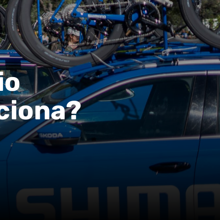
io
ciona?