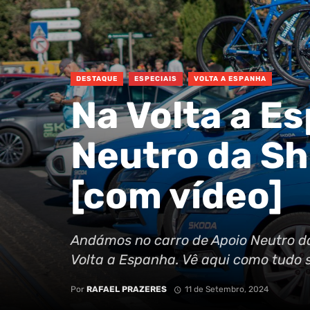
DESTAQUE
ESPECIAIS
VOLTA A ESPANHA
Na Volta a E
Neutro da S
[com vídeo]
Andámos no carro de Apoio Neutro d
Volta a Espanha. Vê aqui como tudo s
Por
RAFAEL PRAZERES
11 de Setembro, 2024