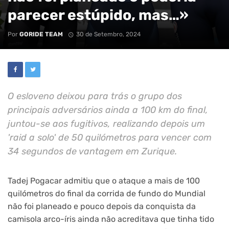
parecer estúpido, mas…»
Por
GORIDE TEAM
30 de Setembro, 2024
O esloveno deixou para trás o grupo dos
principais adversários ainda a 100 km do final,
juntou-se aos fugitivos, realizando depois um
'raid a solo' de 50 quilómetros para vencer com
34 segundos de vantagem em Zurique.
Tadej Pogacar admitiu que o ataque a mais de 100
quilómetros do final da corrida de fundo do Mundial
não foi planeado e pouco depois da conquista da
camisola arco-íris ainda não acreditava que tinha tido