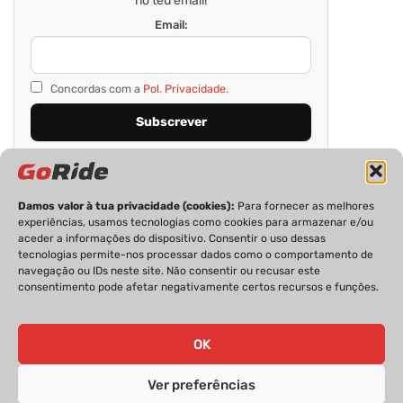
no teu email!
Email:
Concordas com a
Pol. Privacidade.
Damos valor à tua privacidade (cookies):
Para fornecer as melhores
experiências, usamos tecnologias como cookies para armazenar e/ou
aceder a informações do dispositivo. Consentir o uso dessas
tecnologias permite-nos processar dados como o comportamento de
navegação ou IDs neste site. Não consentir ou recusar este
consentimento pode afetar negativamente certos recursos e funções.
PRIVACIDADE
FICHA TÉCNICA
ESTATUTO EDITORIAL
POLÍTICA DE COOKIES
CONTACTOS
OK
Ver preferências