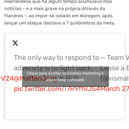
neerlandesa que há algum tempo acumulava más
notícias – e a mais grave na própria Através da
Flandres -, ao impor-se isolado em Waregem, após
lançar um ataque decisivo a 7 quilómetros da meta.
The only way to respond to
— Team V
adversity is to fight back.
Lease a 
Clique para aceitar os cookies marketing e
V24
@MatteoJorg
👊🏼🦅
(@vismal
ativar este conteúdo
pic.twitter.com/l7R9fhlJS4
March 27