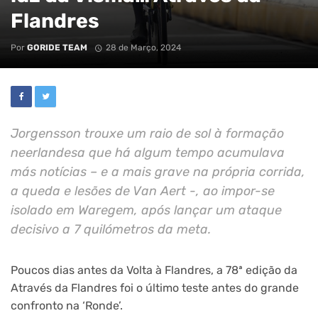
Flandres
Por
GORIDE TEAM
28 de Março, 2024
Jorgensson trouxe um raio de sol à formação
neerlandesa que há algum tempo acumulava
más notícias – e a mais grave na própria corrida,
a queda e lesões de Van Aert -, ao impor-se
isolado em Waregem, após lançar um ataque
decisivo a 7 quilómetros da meta.
Poucos dias antes da Volta à Flandres, a 78ª edição da
Através da Flandres foi o último teste antes do grande
confronto na ‘Ronde’.