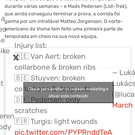
durante várias semanas – e Mads Pedersen (Lidl-Trek),
que ainda conseguiu terminar a prova, a corrida foi
 a
ganha por um intratável Matteo Jorgenson. O norte-
deo
americano da Visma tem feito uma primeira parte de
temporada em cheio na sua nova equipa.
he
Injury list:
ike
🇧🇪 Van Aert: broken
collarbone & broken ribs
— Luká
🇧🇪 Stuyven: broken
t
Lukác
collarbone & deep cuts
Clique para aceitar os cookies marketing e
(@luca
ativar este conteúdo
🇩🇰 Pedersen: only
March 
scratches
eren
🇫🇷 Turgis: light wounds
body
pic.twitter.com/PYPRnddTeA