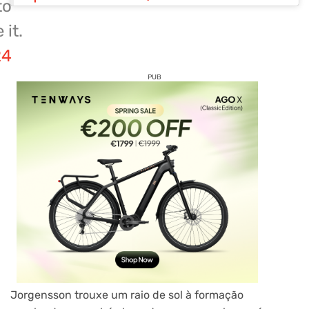
to
 it.
24
PUB
Jorgensson trouxe um raio de sol à formação