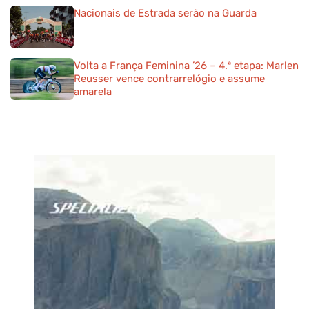
Nacionais de Estrada serão na Guarda
Volta a França Feminina ’26 – 4.ª etapa: Marlen
Reusser vence contrarrelógio e assume
amarela