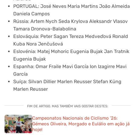
PORTUGAL: José Neves Maria Martins João Almeida
Daniela Campos
Rússia: Artem Nych Seda Krylova Aleksandr Vlasov
Tamara Dronova-Balabolina
Eslováquia: Peter Sagan Tereza Medveďová Ronald
Kuba Nora Jenčušová
Eslovénia: Matej Mohoric Eugenia Bujak Jan Tratnik
Eugenia Bujak
Espanha: Omar Fraile Mavi García Ion Izagirre Mavi
García
Suíça: Silvan Dillier Marlen Reusser Stefan Küng
Marlen Reusser
FIM DE ARTIGO. MAS TAMBÉM VAIS GOSTAR DESTES:
Campeonatos Nacionais de Ciclismo ’26:
Gémeos Oliveira, Morgado e Eulálio em ação já
hoje!