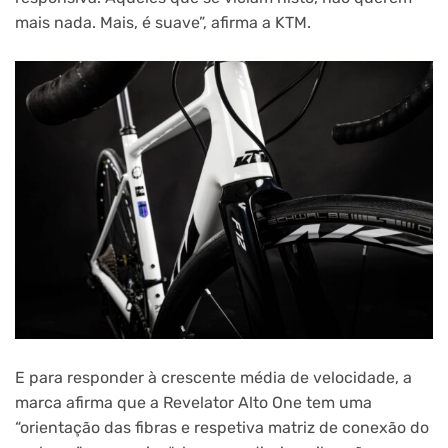
mais nada. Mais, é suave”, afirma a KTM.
E para responder à crescente média de velocidade, a
marca afirma que a Revelator Alto One tem uma
“orientação das fibras e respetiva matriz de conexão do