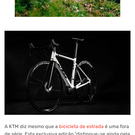
A KTM diz mesmo que a
bicicleta de estrada
é uma fora
de série. Esta exclusiva edição “distingue-se ainda pela