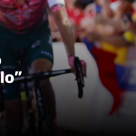
ó
lo”