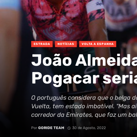
ESTRADA
NOTÍCIAS
VOLTA A ESPANHA
João Almeida
Pogacar seri
O português considera que o belga d
Vuelta, tem estado imbatível. "Mas a
corredor da Emirates, que faz um ba
Por
GORIDE TEAM
30 de Agosto, 2022