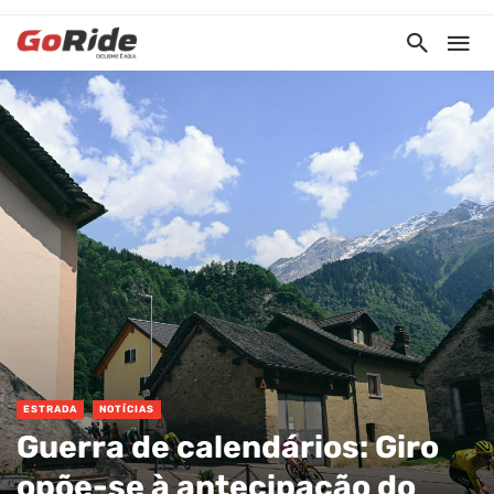
ESTRADA
NOTÍCIAS
Guerra de calendários: Giro
opõe-se à antecipação do