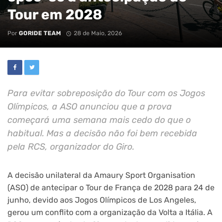
Tour em 2028
Por
GORIDE TEAM
28 de Maio, 2026
Para evitar sobreposição do Tour com os Jogos
Olímpicos, a ASO anunciou que a prova
começará uma semana mais cedo do que o
habitual. Mas a decisão não foi bem recebida
pela RCS, organizador do Giro.
A decisão unilateral da Amaury Sport Organisation
(ASO) de antecipar o Tour de França de 2028 para 24 de
junho, devido aos Jogos Olímpicos de Los Angeles,
gerou um conflito com a organização da Volta a Itália. A