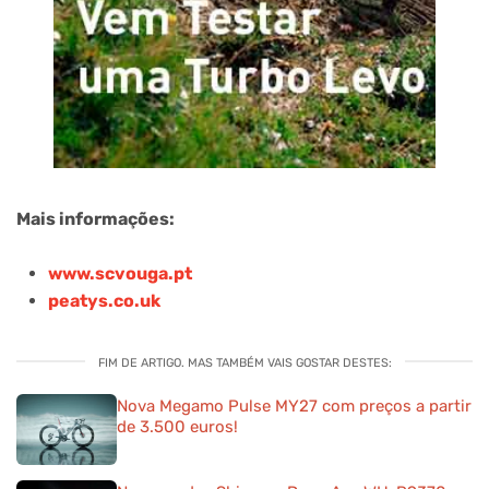
Mais informações:
www.scvouga.pt
peatys.co.uk
FIM DE ARTIGO. MAS TAMBÉM VAIS GOSTAR DESTES:
Nova Megamo Pulse MY27 com preços a partir
de 3.500 euros!