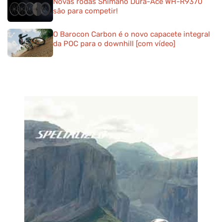
Novas rodas Shimano Dura-Ace WH-R9370
são para competir!
O Barocon Carbon é o novo capacete integral
da POC para o downhill [com vídeo]