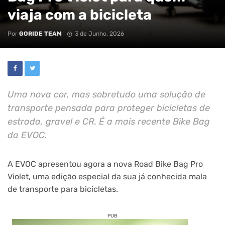
viaja com a bicicleta
Por
GORIDE TEAM
3 de Junho, 2026
Uma nova cor, mas sobretudo uma solução de
transporte pensada para proteger bicicletas de
estrada, gravel e CR. É a mais recente Bike Bag
da EVOC.
A EVOC apresentou agora a nova Road Bike Bag Pro
Violet, uma edição especial da sua já conhecida mala
de transporte para bicicletas.
PUB