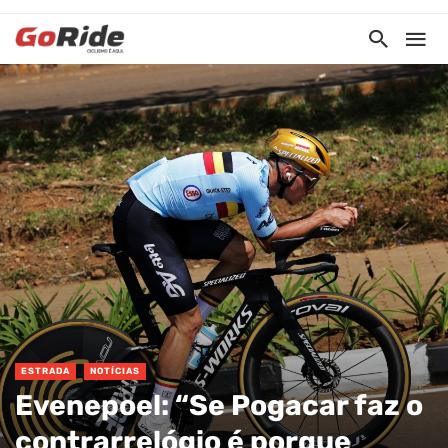
ESTRADA
NOTÍCIAS
Evenepoel: “Se Pogacar faz o
contrarrelógio é porque