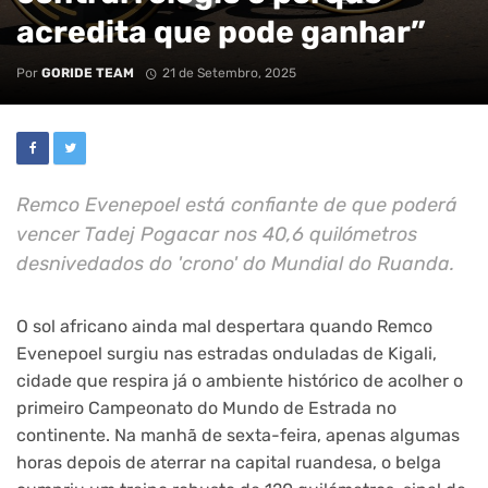
acredita que pode ganhar”
Por
GORIDE TEAM
21 de Setembro, 2025
Remco Evenepoel está confiante de que poderá
vencer Tadej Pogacar nos 40,6 quilómetros
desnivedados do 'crono' do Mundial do Ruanda.
O sol africano ainda mal despertara quando Remco
Evenepoel surgiu nas estradas onduladas de Kigali,
cidade que respira já o ambiente histórico de acolher o
primeiro Campeonato do Mundo de Estrada no
continente. Na manhã de sexta-feira, apenas algumas
horas depois de aterrar na capital ruandesa, o belga