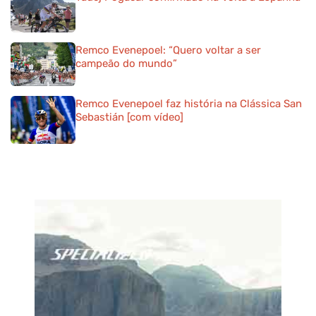
Remco Evenepoel: “Quero voltar a ser
campeão do mundo”
Remco Evenepoel faz história na Clássica San
Sebastián [com vídeo]