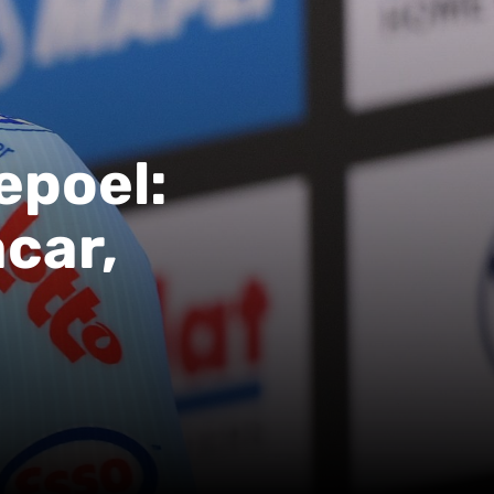
epoel:
car,