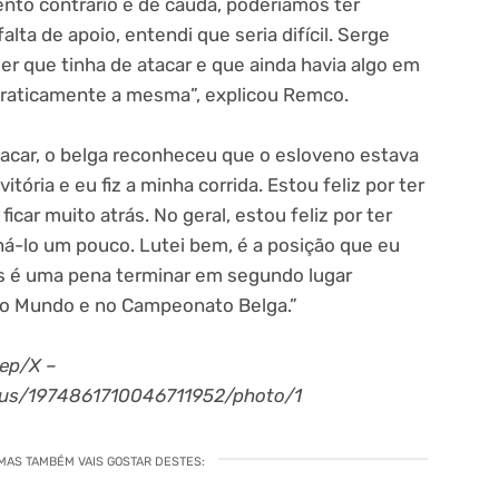
to contrário e de cauda, ​​poderíamos ter
lta de apoio, entendi que seria difícil. Serge
er que tinha de atacar e que ainda havia algo em
praticamente a mesma”, explicou Remco.
acar, o belga reconheceu que o esloveno estava
tória e eu fiz a minha corrida. Estou feliz por ter
car muito atrás. No geral, estou feliz por ter
á-lo um pouco. Lutei bem, é a posição que eu
as é uma pena terminar em segundo lugar
 Mundo e no Campeonato Belga.”
tep/X –
atus/1974861710046711952/photo/1
 MAS TAMBÉM VAIS GOSTAR DESTES: