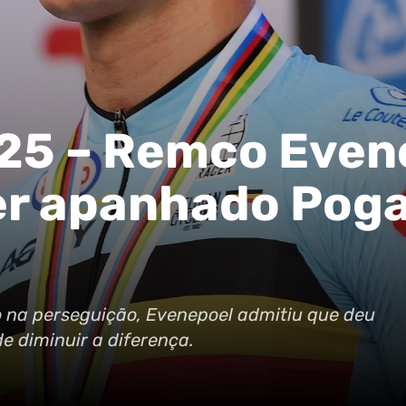
25 – Remco Even
er apanhado Poga
 na perseguição, Evenepoel admitiu que deu
e diminuir a diferença.