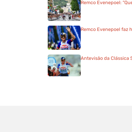
Remco Evenepoel: “Que
Remco Evenepoel faz hi
Antevisão da Clássica