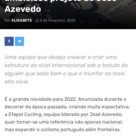
Azevedo
Por
ELISABETE
5 de Fevereiro, 2022
Uma equipa que deseja crescer e criar uma
estrutura de nível internacional sob a batuta de
alguém que sabe bem o que é triunfar ao mais
alto nível.
É a grande novidade para 2022. Anunciada durante o
decorrer da época passada, criando muita expectativa,
a Efapel Cycling, equipa liderada por José Azevedo,
quer tornar-se uma referência não apenas nacional,
mas expandir o ciclismo português além fronteiras.