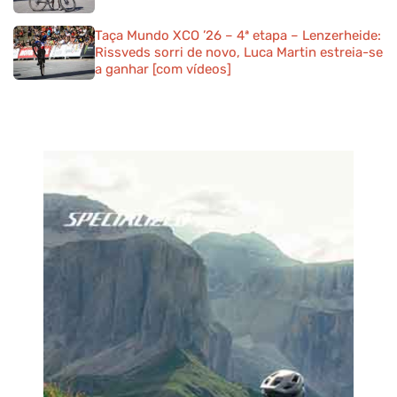
Taça Mundo XCO ’26 – 4ª etapa – Lenzerheide:
Rissveds sorri de novo, Luca Martin estreia-se
a ganhar [com vídeos]