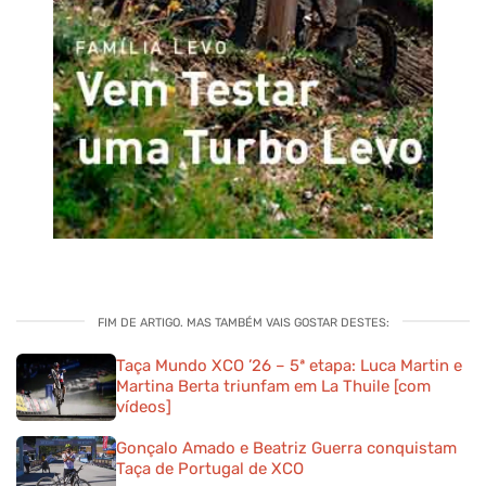
FIM DE ARTIGO. MAS TAMBÉM VAIS GOSTAR DESTES:
Taça Mundo XCO ’26 – 5ª etapa: Luca Martin e
Martina Berta triunfam em La Thuile [com
vídeos]
Gonçalo Amado e Beatriz Guerra conquistam
Taça de Portugal de XCO