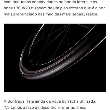
com pequenas concavidades na banda lateral e os
pneus 700×28 dispõem de um piso externo que é ainda
mais pronunciado nas medidas mais largas”, realça.
A Bontrager fala ainda da nova borracha utilizada:
“Voltámos à fase de desenho e reformulámos