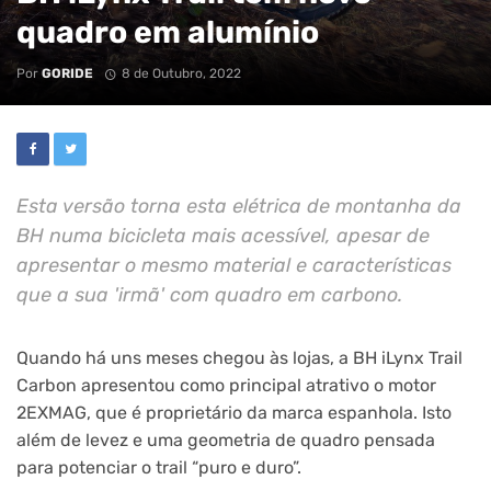
quadro em alumínio
Por
GORIDE
8 de Outubro, 2022
Esta versão torna esta elétrica de montanha da
BH numa bicicleta mais acessível, apesar de
apresentar o mesmo material e características
que a sua 'irmã' com quadro em carbono.
Quando há uns meses chegou às lojas, a BH iLynx Trail
Carbon apresentou como principal atrativo o motor
2EXMAG, que é proprietário da marca espanhola. Isto
além de levez e uma geometria de quadro pensada
para potenciar o trail “puro e duro”.