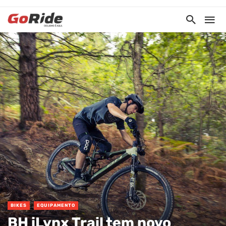
BIKES
EQUIPAMENTO
BH iLynx Trail tem novo