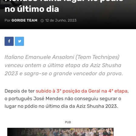
no último dia
Por
GORIDE TEAM
12 de Junho, 2023
Italiano Emanuele Ansaloni (Team Technipes)
venceu ontem a última etapa da Aziz Shusha
2023 e sagra-se o grande vencedor da prova.
Depois de ter
subido à 3ª posição da Geral na 4ª etapa
,
o português José Mendes não conseguiu segurar o
lugar no pódio no último dia da Aziz Shusha 2023.
PUB