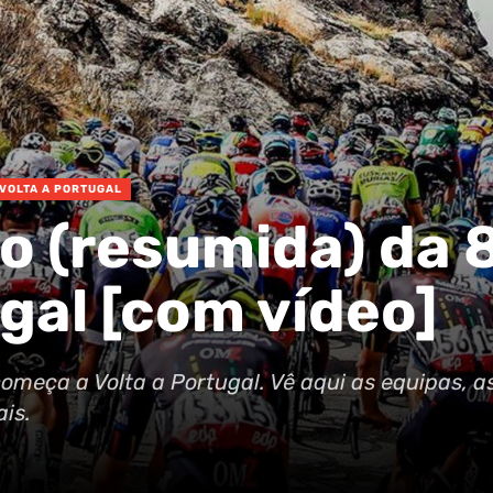
VOLTA A PORTUGAL
 (resumida) da 
gal [com vídeo]
começa a Volta a Portugal. Vê aqui as equipas, a
is.