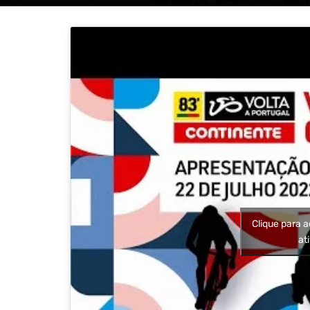
Clique para a
at