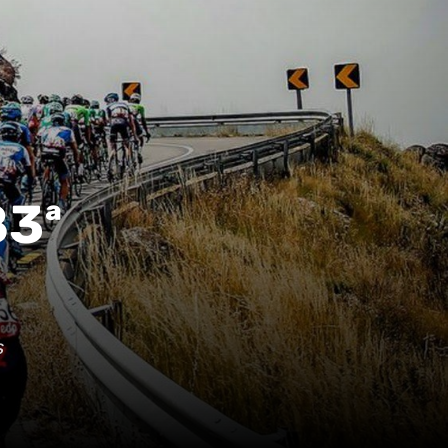
83ª
s