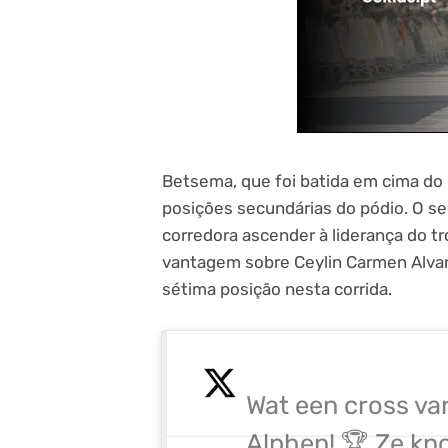
Betsema, que foi batida em cima do 
posições secundárias do pódio. O s
corredora ascender à liderança do t
vantagem sobre Ceylin Carmen Alvar
sétima posição nesta corrida.
Wat een cross va
Alphen! 🏆 Ze kno