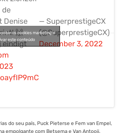
 de
t Denise
— SuperprestigeCX
int! 🙌
(@SuperprestigeCX)
aceitar os cookies marketing e
ivar este conteúdo
 eindigt
December 3, 2022
om
2023
/7oayfIP9mC
ias do seu país, Puck Pieterse e Fem van Empel,
ha empolgante com Betsema e Van Antooij,