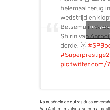
helemaal terug in
wedstrijd en klop
Betsema in de spr
Clique para 
at
Shirin van Anrooij
derde. 🥉
#SPBo
#Superprestige
pic.twitter.com
Na ausência de outras duas adversár
Van Alphen envolveu-se numa batal