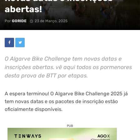
abertas!
Por
GORIDE
23 de Março, 2025
O Algarve Bike Challenge tem novas datas e
inscrições abertas. vê aqui todos os pormenores
desta prova de BTT por etapas.
A espera terminou! O Algarve Bike Challenge 2025 já
tem novas datas e os pacotes de inscrição estão
oficialmente disponíveis.
PUB