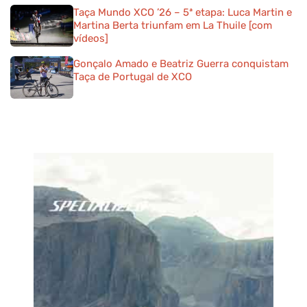
Taça Mundo XCO ’26 – 5ª etapa: Luca Martin e
Martina Berta triunfam em La Thuile [com
vídeos]
Gonçalo Amado e Beatriz Guerra conquistam
Taça de Portugal de XCO