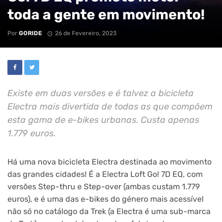
toda a gente em movimento!
Por
GORIDE
26 de Fevereiro, 2023
Existe em duas versões e é talvez a bicicleta
Electra mais divertida de todas as que compõem
esta gama de e-bikes urbanas. Custa apenas
1.779 euros.
Há uma nova bicicleta Electra destinada ao movimento
das grandes cidades! É a Electra Loft Go! 7D EQ, com
versões Step-thru e Step-over (ambas custam 1.779
euros), e é uma das e-bikes do género mais acessível
não só no catálogo da Trek (a Electra é uma sub-marca