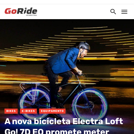
BIKES
E-BIKES
EQUIPAMENTO
A nova bicicleta Electra Loft
Go! 7D EQ promete meter