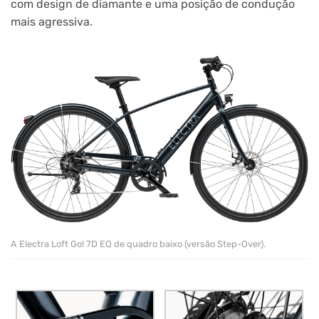
com design de diamante e uma posição de condução
mais agressiva.
A Electra Loft Go! 7D EQ de quadro baixo (versão Step-Over).