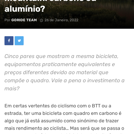
alumínio?
Por
GORIDE TEAM
26 de Janeiro, 2022
Cinco pares que mostram a mesma bicicleta,
equipamentos praticamente equivalentes e
preços diferentes devido ao material que
compõe o quadro. Vale a pena o investimento a
mais?
Em certas vertentes do ciclismo com o BTT ou a
estrada, ter uma bicicleta com quadro em carbono é
algo que já está assumido como sinónimo de trazer
mais rendimento ao ciclista… Mas será que se passa o