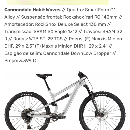
Cannondale Habit Waves
// Quadro: SmartForm C1
Alloy // Suspensão frontal: Rockshox Yari RC 140mm //
Amortecedor: RockShox Deluxe Select 130 mm //
Transmissão: SRAM SX Eagle 1×12 // Travões: SRAM G2
R // Rodas: WTB ST i29 TCS // Pneus: (F) Maxxis Minion
DHF, 29 x 2.5″ (T) Maxxis Minion DHR II, 29 x 2.4″ //
Espigão de selim: Cannondale DownLow Dropper //
Preço: 3.399 €