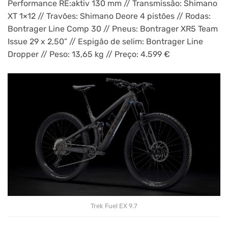
Performance RE:aktiv 130 mm // Transmissão: Shimano
XT 1×12 // Travões: Shimano Deore 4 pistões // Rodas:
Bontrager Line Comp 30 // Pneus: Bontrager XR5 Team
Issue 29 x 2,50” // Espigão de selim: Bontrager Line
Dropper // Peso: 13,65 kg // Preço: 4.599 €
Trek Fuel EX 9.7