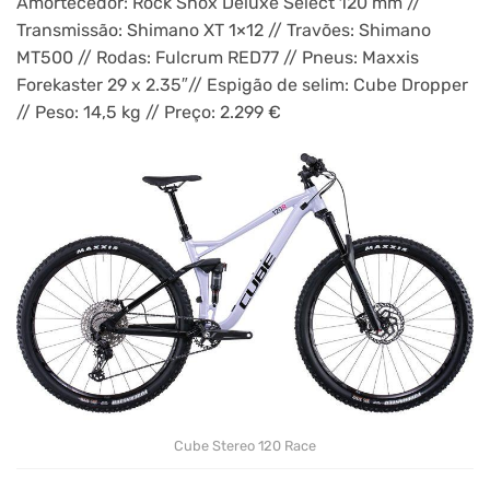
Amortecedor: Rock Shox Deluxe Select 120 mm //
Transmissão: Shimano XT 1×12 // Travões: Shimano
MT500 // Rodas: Fulcrum RED77 // Pneus: Maxxis
Forekaster 29 x 2.35″// Espigão de selim: Cube Dropper
// Peso: 14,5 kg // Preço: 2.299 €
Cube Stereo 120 Race