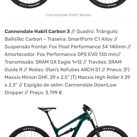
Cannondale Habit Waves
Cannondale Habit Carbon 3
// Quadro: Triângulo:
BallisTec Carbon – Traseira: SmartForm C1 Alloy //
Suspensão frontal: Fox Float Performance 34 140mm //
Amortecedor: Fox Performance DPS EVO 130 mm//
Transmissão: SRAM GX Eagle 1×12 // Travões: SRAM
Guide R // Rodas: Stan’s NoTubes ARCH S1 // Pneus: (F)
Maxxis Minion DHF, 29 x 2.5″ (T) Maxxis High Roller II 29
x 2.3″ // Espigão de selim: Cannondale DownLow
Dropper // Preço: 3.799 €