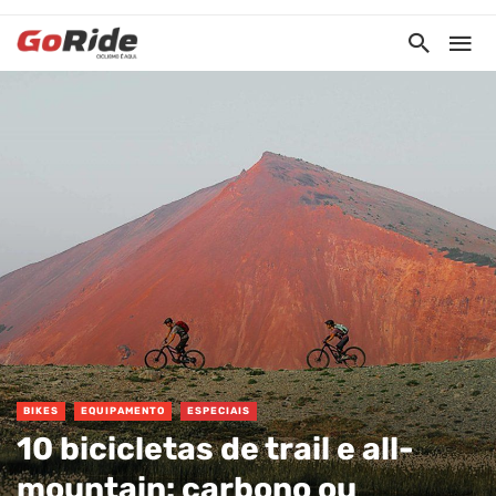
BIKES
EQUIPAMENTO
ESPECIAIS
10 bicicletas de trail e all-
mountain: carbono ou