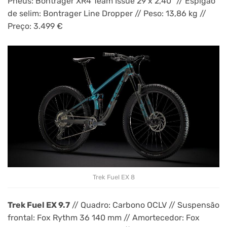
Pneus: Bontrager XR4 Team Issue 29 x 2,40” // Espigão
de selim: Bontrager Line Dropper // Peso: 13,86 kg //
Preço: 3.499 €
Trek Fuel EX 8
Trek Fuel EX 9.7
// Quadro: Carbono OCLV // Suspensão
frontal: Fox Rythm 36 140 mm // Amortecedor: Fox