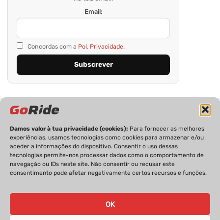
Email:
Concordas com a
Pol. Privacidade.
Damos valor à tua privacidade (cookies):
Para fornecer as melhores
experiências, usamos tecnologias como cookies para armazenar e/ou
aceder a informações do dispositivo. Consentir o uso dessas
tecnologias permite-nos processar dados como o comportamento de
PRIVACIDADE
FICHA TÉCNICA
ESTATUTO EDITORIAL
navegação ou IDs neste site. Não consentir ou recusar este
POLÍTICA DE COOKIES
CONTACTOS
consentimento pode afetar negativamente certos recursos e funções.
OK