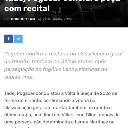
com recital
Por
GORIDE TEAM
21 de Junho, 2026
Pogacar confirma a vitória na classificação geral
ao triunfar também na última etapa, após
perseguição ao fugitivo Lenny Martinez na
subida final.
Tadej Pogacar conquistou a Volta à Suíça de 2026 de
forma dominante, confirmando a vitória na
classificação geral ao triunfar também na quinta e
última etapa, com final em Villars-sur-Ollon, depois de
uma perseguição determinada a Lenny Martinez na