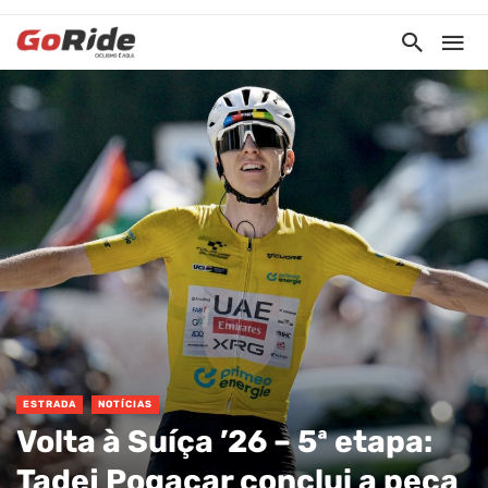
ESTRADA
NOTÍCIAS
Volta à Suíça ’26 – 5ª etapa:
Tadej Pogacar conclui a peça