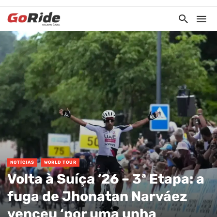
NOTÍCIAS
WORLD TOUR
Volta à Suíça ’26 – 3ª Etapa: a
fuga de Jhonatan Narváez
venceu ‘por uma unha