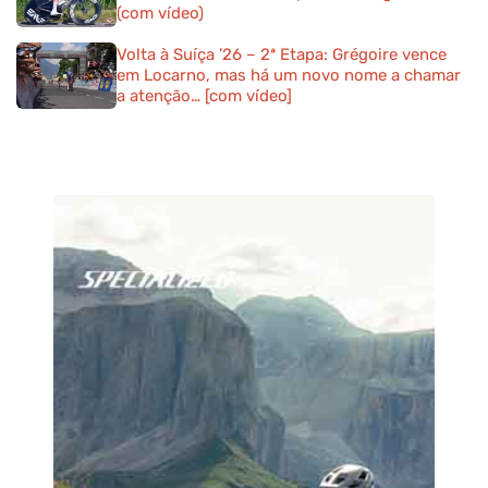
(com vídeo)
Volta à Suíça ’26 – 2ª Etapa: Grégoire vence
em Locarno, mas há um novo nome a chamar
a atenção… [com vídeo]