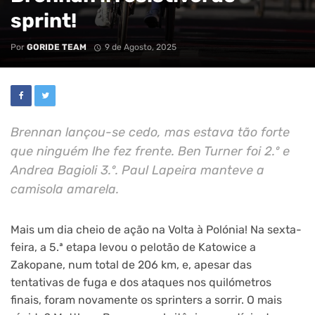
sprint!
Por
GORIDE TEAM
9 de Agosto, 2025
Brennan lançou-se cedo, mas estava tão forte
que ninguém lhe fez frente. Ben Turner foi 2.º e
Andrea Bagioli 3.º. Paul Lapeira manteve a
camisola amarela.
Mais um dia cheio de ação na Volta à Polónia! Na sexta-
feira, a 5.ª etapa levou o pelotão de Katowice a
Zakopane, num total de 206 km, e, apesar das
tentativas de fuga e dos ataques nos quilómetros
finais, foram novamente os sprinters a sorrir. O mais