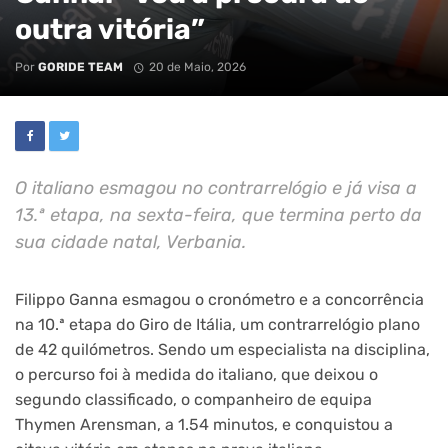
outra vitória”
Por
GORIDE TEAM
20 de Maio, 2026
O italiano esmagou no contrarrelógio e já visa a
13.ª etapa, na sexta-feira, que termina perto da
sua cidade natal, Verbania.
Filippo Ganna esmagou o cronómetro e a concorrência
na 10.ª etapa do Giro de Itália, um contrarrelógio plano
de 42 quilómetros. Sendo um especialista na disciplina,
o percurso foi à medida do italiano, que deixou o
segundo classificado, o companheiro de equipa
Thymen Arensman, a 1.54 minutos, e conquistou a