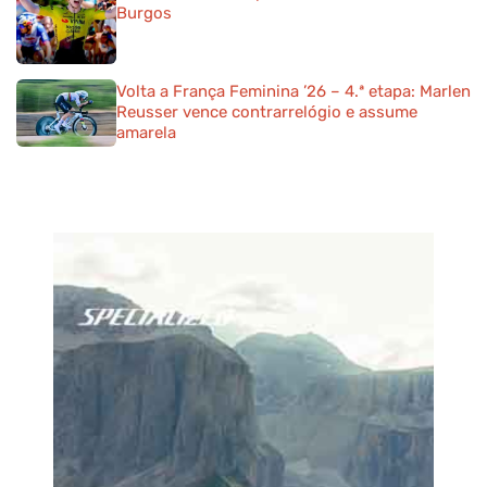
Burgos
Volta a França Feminina ’26 – 4.ª etapa: Marlen
Reusser vence contrarrelógio e assume
amarela