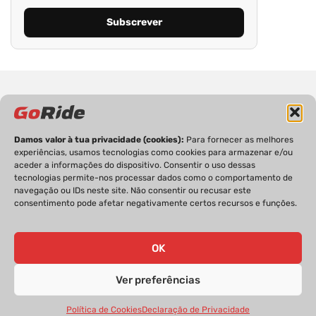
Damos valor à tua privacidade (cookies):
Para fornecer as melhores
experiências, usamos tecnologias como cookies para armazenar e/ou
PRIVACIDADE
FICHA TÉCNICA
ESTATUTO EDITORIAL
aceder a informações do dispositivo. Consentir o uso dessas
POLÍTICA DE COOKIES
CONTACTOS
tecnologias permite-nos processar dados como o comportamento de
navegação ou IDs neste site. Não consentir ou recusar este
consentimento pode afetar negativamente certos recursos e funções.
OK
GoRide 2026 | Todos os direitos reservados.
Ver preferências
Política de Cookies
Declaração de Privacidade