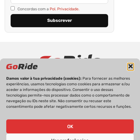
Concordas com a
Pol. Privacidade.
Damos valor à tua privacidade (cookies):
Para fornecer as melhores
PRIVACIDADE
FICHA TÉCNICA
ESTATUTO EDITORIAL
experiências, usamos tecnologias como cookies para armazenar e/ou
POLÍTICA DE COOKIES
CONTACTOS
aceder a informações do dispositivo. Consentir o uso dessas
tecnologias permite-nos processar dados como o comportamento de
navegação ou IDs neste site. Não consentir ou recusar este
consentimento pode afetar negativamente certos recursos e funções.
GoRide 2026 | Todos os direitos reservados.
OK