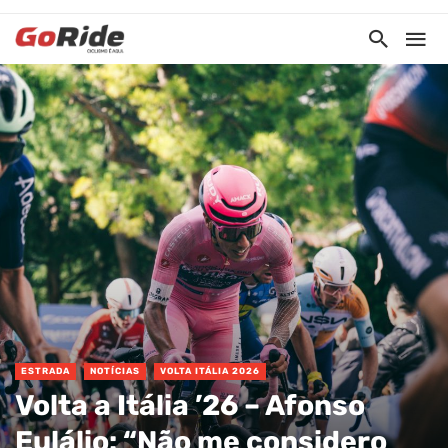
ESTRADA
NOTÍCIAS
VOLTA ITÁLIA 2026
Volta a Itália ’26 – Afonso
Eulálio: “Não me considero