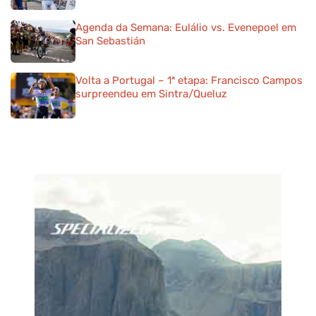
Agenda da Semana: Eulálio vs. Evenepoel em
San Sebastián
Volta a Portugal – 1ª etapa: Francisco Campos
surpreendeu em Sintra/Queluz