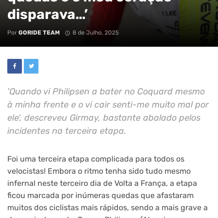
disparava…’
Por
GORIDE TEAM
8 de Julho, 2025
'Quando vi Philipsen a bater no Coquard mesmo
à minha frente e o vi cair senti-me muito mal por
ele', descreveu Girmay, bastante abalado pelos
incidentes na terceira etapa.
Foi uma terceira etapa complicada para todos os
velocistas! Embora o ritmo tenha sido tudo mesmo
infernal neste terceiro dia de Volta a França, a etapa
ficou marcada por inúmeras quedas que afastaram
muitos dos ciclistas mais rápidos, sendo a mais grave a