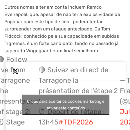
Outros nomes a ter em conta incluem Remco
Evenepoel, que, apesar de não ter a explosividade de
Pogacar para este tipo de final, poderá tentar
surpreender com um ataque antecipado. Já Tom
Pidcock, conhecido pela sua capacidade em subidas
íngremes, é um forte candidato, tendo no passado já
superado Vingegaard num final semelhante.
🔴 Follow
live from
🔴 Suivez en direct de
Tarragone
Tarragone la
— T
the
présentation de l’étape 2
Fr
presentation
!
(@
Clique para aceitar os cookies marketing e
ativar este conteúdo
of stage 2!
⏰ Départ de l’étape :
Jul
⏰ Stage
13h45
#TDF2026
20