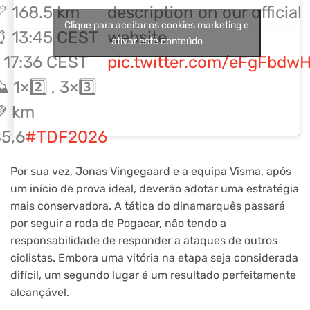
 168.5 km
description on our official
Clique para aceitar os cookies marketing e
 13:45 CEST
website
ativar este conteúdo
 17:36 CEST
pic.twitter.com/eFgFbdw
 1×2️⃣ , 3×3️⃣
 km
5,6
#TDF2026
Por sua vez, Jonas Vingegaard e a equipa Visma, após
um início de prova ideal, deverão adotar uma estratégia
mais conservadora. A tática do dinamarquês passará
por seguir a roda de Pogacar, não tendo a
responsabilidade de responder a ataques de outros
ciclistas. Embora uma vitória na etapa seja considerada
difícil, um segundo lugar é um resultado perfeitamente
alcançável.