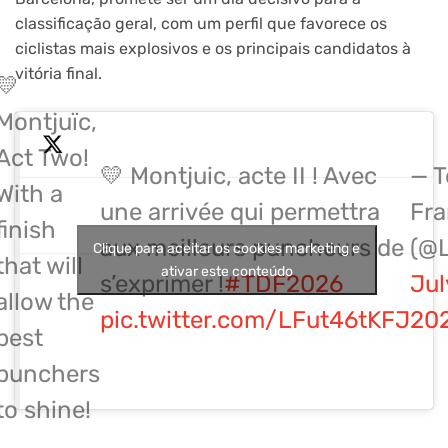
classificação geral, com um perfil que favorece os
ciclistas mais explosivos e os principais candidatos à
vitória final.
💛
Montjuïc,
Act Two!
💛 Montjuic, acte II ! Avec
— T
With a
une arrivée qui permettra
Fr
finish
aux meilleurs puncheurs de
(@L
Clique para aceitar os cookies marketing e
that will
ativar este conteúdo
s’exprimer !
#TDF2026
Jul
allow the
pic.twitter.com/LFut46tKFJ
20
best
punchers
to shine!