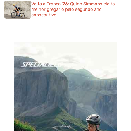
Volta a França ’26: Quinn Simmons eleito
melhor gregário pelo segundo ano
consecutivo