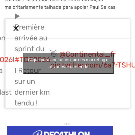
maioritariamente talhada para apoiar Paul Seixas.
▶️
Première
on
arrivée au
sprint du
👋
@Continental_fr
026
!
#TDF2026
Clique para aceitar os cookies marketing e
pic.twitter.com/6a7rTSH
ativar este conteúdo
a
! Retour
sur un
last
dernier km
tendu !
PUB