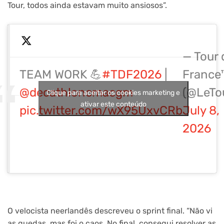
Tour, todos ainda estavam muito ansiosos”.
— Tour 
TEAM WORK 💪
#TDF2026
|
France
@decathloncmacgm
(@LeTo
Clique para aceitar os cookies marketing e
ativar este conteúdo
pic.twitter.com/wX95UxvCRb
July 8,
2026
O velocista neerlandês descreveu o sprint final. “Não vi
as quedas, mas foi o caos. No final, consegui resolver as