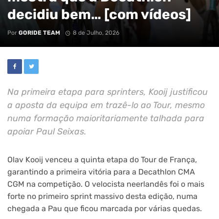
decidiu bem… [com vídeos]
Por
GORIDE TEAM
8 de Julho, 2026
Na primeira etapa para sprinters, Kooij justificou
a aposta da equipa em trazê-lo ao Tour, mesmo
numa formação maioritariamente talhada para
apoiar Paul Seixas.
Olav Kooij venceu a quinta etapa do Tour de França,
garantindo a primeira vitória para a Decathlon CMA
CGM na competição. O velocista neerlandês foi o mais
forte no primeiro sprint massivo desta edição, numa
chegada a Pau que ficou marcada por várias quedas.