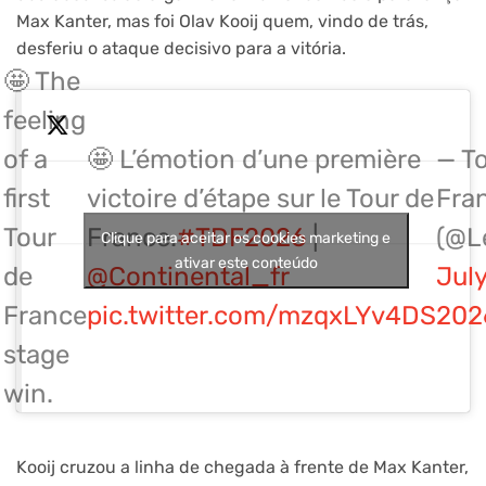
Max Kanter, mas foi Olav Kooij quem, vindo de trás,
desferiu o ataque decisivo para a vitória.
🤩 The
feeling
of a
🤩 L’émotion d’une première
— To
first
victoire d’étape sur le Tour de
Fra
Tour
France.
#TDF2026
|
(@L
Clique para aceitar os cookies marketing e
ativar este conteúdo
de
@Continental_fr
July
France
pic.twitter.com/mzqxLYv4DS
202
stage
win.
Kooij cruzou a linha de chegada à frente de Max Kanter,