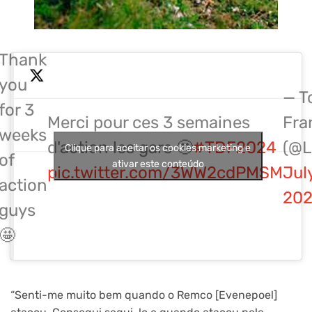
Thank
you
— T
for 3
Merci pour ces 3 semaines
Fra
weeks
d'action les gars 🤩
#TDF2024
(@L
Clique para aceitar os cookies marketing e
of
ativar este conteúdo
pic.twitter.com/3WW2cdPMSM
Jul
action
20
guys
🤩
“Senti-me muito bem quando o Remco [Evenepoel]