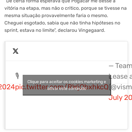
“De certa forma esperava que Pogacar me desse a
vitória na etapa, mas não o critico, porque se tivesse na
mesma situação provavelmente faria o mesmo.
Cheguei esgotado, sabia que não tinha hipóteses no
sprint, estava no limite”, declarou Vingegaard.
— Team
🎙️
Lease a
Clique para aceitar os cookies marketing e
2024
pic.twitter.com/RWjQbxhkcQ
(@vism
ativar este conteúdo
July 2