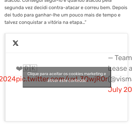
atacou. Consegui segui-lo e quando atacou pela
segunda vez decidi contra-atacar e correu bem. Depois
dei tudo para ganhar-lhe um pouco mais de tempo e
talvez conquistar a vitória na etapa…”
— Team
❤️🇩🇰
Lease a
Clique para aceitar os cookies marketing e
2024
pic.twitter.com/uxL3QwjR0r
(@vism
ativar este conteúdo
July 20