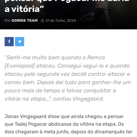
a vitória”
Por
GORIDE TEAM
21 de Julho, 2024
“Senti-me muito bem quando o Remco
[Evenepoel] atacou. Consegui segui-lo e quando
atacou pela segunda vez decidi contra-atacar e
correu bem. Depois dei tudo para ganhar-lhe um
pouco mais de tempo e talvez conquistar a
vitória na etapa…”, contou Vingegaard.
Jonas Vingegaard disse que ainda chegou a pensar
que Tadej Pogacar abdicasse da vitória na etapa. Os
dois chegaram à meta junto, depois do dinamarquês ter