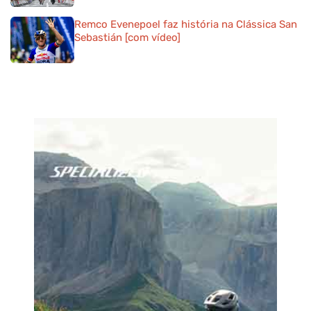
Remco Evenepoel faz história na Clássica San
Sebastián [com vídeo]