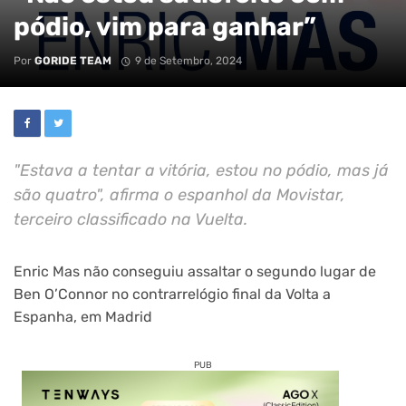
pódio, vim para ganhar”
Por
GORIDE TEAM
9 de Setembro, 2024
"Estava a tentar a vitória, estou no pódio, mas já
são quatro", afirma o espanhol da Movistar,
terceiro classificado na Vuelta.
Enric Mas não conseguiu assaltar o segundo lugar de
Ben O’Connor no contrarrelógio final da Volta a
Espanha, em Madrid
PUB