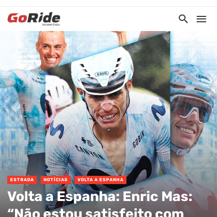
ESTRADA
NOTÍCIAS
VOLTA A ESPANHA
Volta a Espanha: Enric Mas:
“Não estou satisfeito com