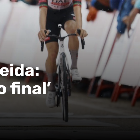
eida:
 final’