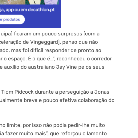
quipa] ficaram um pouco surpresos [com a
celeração de Vingeggard], penso que não
o, mas foi difícil responder de pronto ao
r o espaço. É o que é…”, reconheceu o corredor
auxílio do australiano Jay Vine pelos seus
a Tiom Pidcock durante a perseguição a Jonas
gualmente breve e pouco efetiva colaboração do
no limite, por isso não podia pedir-lhe muito
a fazer muito mais”, que reforçou o lamento