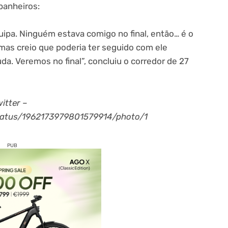
panheiros:
uipa. Ninguém estava comigo no final, então… é o
 mas creio que poderia ter seguido com ele
da. Veremos no final”, concluiu o corredor de 27
itter –
tatus/1962173979801579914/photo/1
PUB