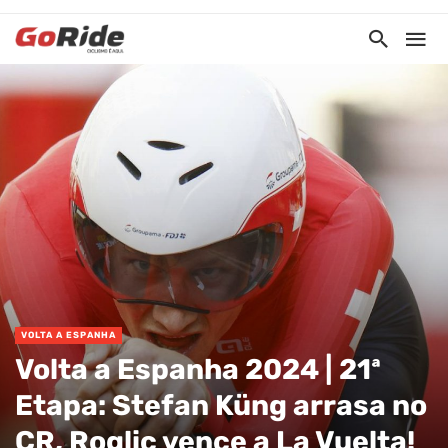
VOLTA A ESPANHA
Volta a Espanha 2024 | 21ª
Etapa: Stefan Küng arrasa no
CR, Roglic vence a La Vuelta!