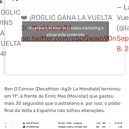
️
— L
ROGLIC
❤️ ¡ROGLIC GANA LA VUELTA
Vue
WINS
24!
#LaVuelta24
(@l
Clique para aceitar os cookies marketing e
LA
ativar este conteúdo
pic.twitter.com/c5DGwwn90n
Sep
VUELTA
8, 
4!
Ben O’Connor (Decathlon-Ag2r La Mondiale) terminou
em 11º, à frente de Enric Mas (Movistar) que gastou
mais 30 segundos que o astraliano e, por isso, o pódio
final da Volta a Espanha não sofreu alterações.