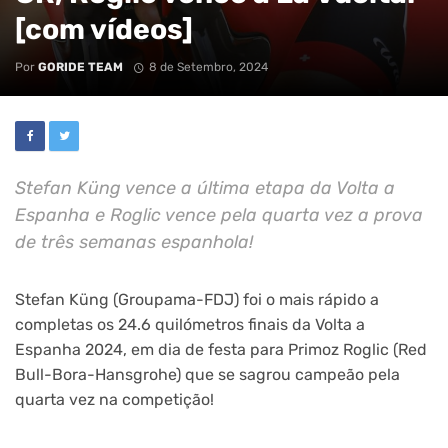
[com vídeos]
Por
GORIDE TEAM
8 de Setembro, 2024
Stefan Küng vence a última etapa da Volta a
Espanha e Roglic vence pela quarta vez a prova
de três semanas espanhola!
Stefan Küng (Groupama-FDJ) foi o mais rápido a
completas os 24.6 quilómetros finais da Volta a
Espanha 2024, em dia de festa para Primoz Roglic (Red
Bull-Bora-Hansgrohe) que se sagrou campeão pela
quarta vez na competição!