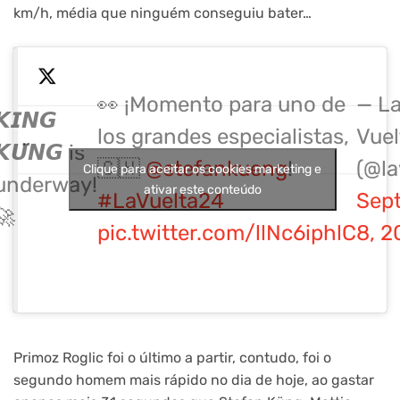
km/h, média que ninguém conseguiu bater…
👀 ¡Momento para uno de
— L
𝙆𝙄𝙉𝙂
los grandes especialistas,
Vuel
𝙆𝙐̈𝙉𝙂 is
🇨🇭
@stefankueng
!
(@la
Clique para aceitar os cookies marketing e
underway!
ativar este conteúdo
#LaVuelta24
Sep
🚀
pic.twitter.com/llNc6iphlC
8, 2
Primoz Roglic foi o último a partir, contudo, foi o
segundo homem mais rápido no dia de hoje, ao gastar