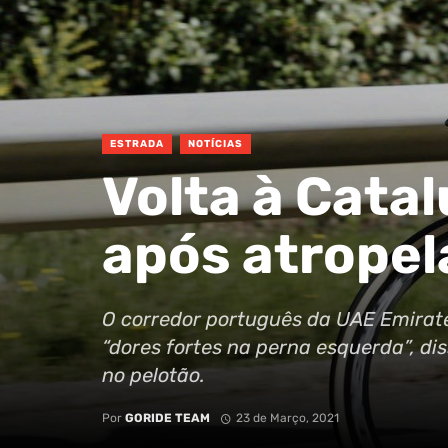
ESTRADA
NOTÍCIAS
Volta à Cata
após atrope
O corredor português da UAE Emirat
“dores fortes na perna esquerda”, di
no pelotão.
Por
GORIDE TEAM
23 de Março, 2021