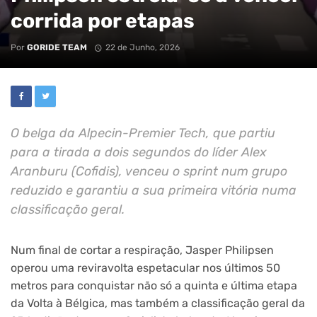
corrida por etapas
Por
GORIDE TEAM
22 de Junho, 2026
O belga da Alpecin-Premier Tech, que partiu
para a tirada a dois segundos do líder Alex
Aranburu (Cofidis), venceu o sprint num grupo
reduzido e garantiu a sua primeira vitória numa
classificação geral.
Num final de cortar a respiração, Jasper Philipsen
operou uma reviravolta espetacular nos últimos 50
metros para conquistar não só a quinta e última etapa
da Volta à Bélgica, mas também a classificação geral da