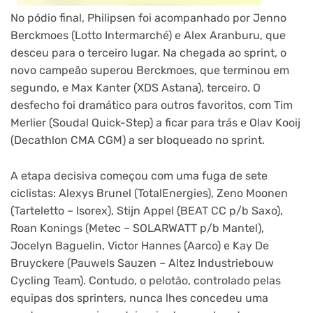
No pódio final, Philipsen foi acompanhado por Jenno
Berckmoes (Lotto Intermarché) e Alex Aranburu, que
desceu para o terceiro lugar. Na chegada ao sprint, o
novo campeão superou Berckmoes, que terminou em
segundo, e Max Kanter (XDS Astana), terceiro. O
desfecho foi dramático para outros favoritos, com Tim
Merlier (Soudal Quick-Step) a ficar para trás e Olav Kooij
(Decathlon CMA CGM) a ser bloqueado no sprint.
A etapa decisiva começou com uma fuga de sete
ciclistas: Alexys Brunel (TotalEnergies), Zeno Moonen
(Tarteletto – Isorex), Stijn Appel (BEAT CC p/b Saxo),
Roan Konings (Metec – SOLARWATT p/b Mantel),
Jocelyn Baguelin, Victor Hannes (Aarco) e Kay De
Bruyckere (Pauwels Sauzen – Altez Industriebouw
Cycling Team). Contudo, o pelotão, controlado pelas
equipas dos sprinters, nunca lhes concedeu uma