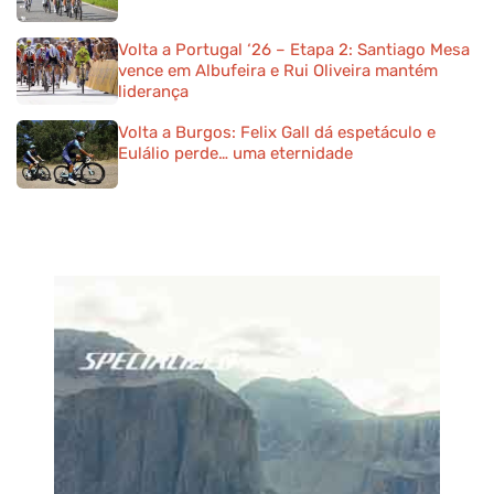
Volta a Portugal ‘26 – Etapa 2: Santiago Mesa
vence em Albufeira e Rui Oliveira mantém
liderança
Volta a Burgos: Felix Gall dá espetáculo e
Eulálio perde… uma eternidade