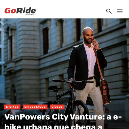
E-BIKES
EM DESTAQUE
VÍDEOS
VanPowers City Vanture: a e-
bike urbana que chega a