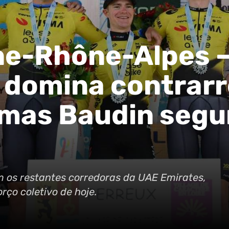
e-Rhône-Alpes –
 domina contrarr
 mas Baudin segu
om os restantes corredoras da UAE Emirates,
rço coletivo de hoje.