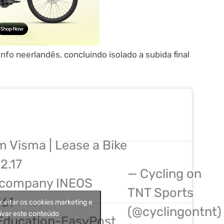
nfo neerlandês, concluindo isolado a subida final
m Visma | Lease a Bike
2.17
— Cycling on
tcompany INEOS
TNT Sports
.61
aceitar os cookies marketing e
(@cyclingontnt)
ivar este conteúdo
 Education-EasyPost