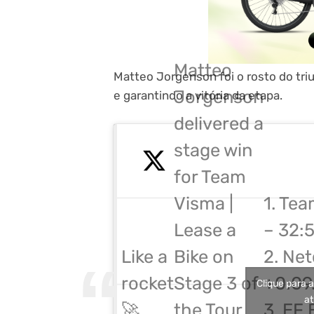
Matteo
Matteo Jorgenson foi o rosto do triu
Jorgenson
e garantindo a vitória da etapa.
delivered a
stage win
for Team
1. Tea
Visma |
– 32:5
Lease a
Like a
2. Ne
Bike on
rocket
+0:09
Stage 3 of
Clique para 
at
🚀
3. EF
the Tour