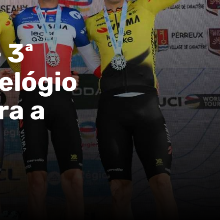
 3ª
elógio
ra a