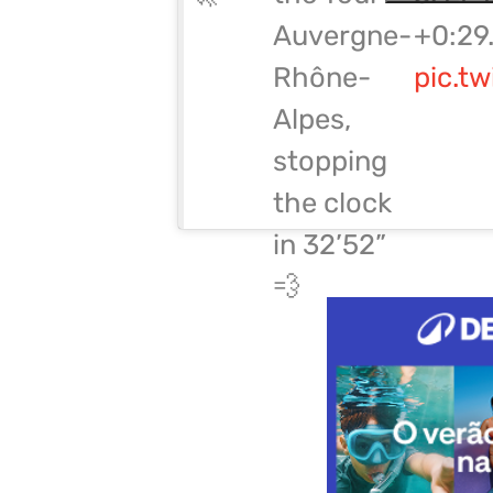
+0:29
Auvergne-
pic.t
Rhône-
Alpes,
stopping
the clock
in 32’52”
💨