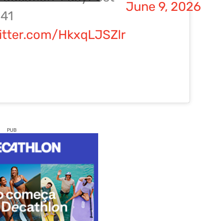
June 9, 2026
.41
witter.com/HkxqLJSZlr
PUB