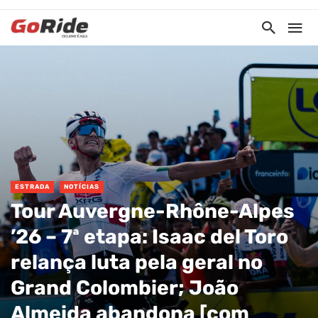
ESTRADA
NOTÍCIAS
Tour Auvergne-Rhône-Alpes
’26 – 7ª etapa: Isaac del Toro
relança luta pela geral no
Grand Colombier; João
Almeida abandona [com