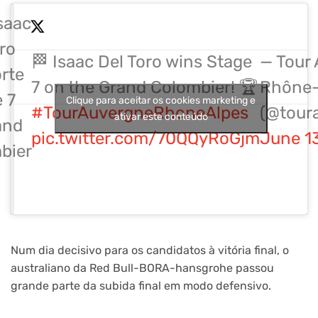
saac
ro
🏁 Isaac Del Toro wins Stage
— Tour
rte
7 on the Grand Colombier! 🏆
Rhône-
e 7
Clique para aceitar os cookies marketing e
#TourAuvergneRhoneAlpes
(@tour
ativar este conteúdo
and
pic.twitter.com/70QQyRoGjm
June 1
bier
Num dia decisivo para os candidatos à vitória final, o
australiano da Red Bull-BORA-hansgrohe passou
grande parte da subida final em modo defensivo.