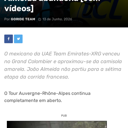
vídeos]
Por
GORIDE TEAM
13 de Junho, 2026
O mexicano da UAE Team Emirates-XRG venceu
no Grand Colombier e aproximou-se da camisola
amarela. João Almeida não partiu para a sétima
etapa da corrida francesa.
O Tour Auvergne-Rhône-Alpes continua
completamente em aberto.
PUB