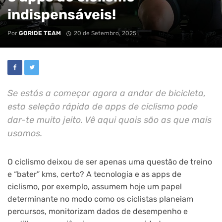
indispensáveis!
Por
GORIDE TEAM
20 de Setembro, 2025
Se estás a começar agora a andar de bicicleta,
esta seleção rápida de apps de ciclismo pode
dar-te muito jeito. Vê aqui quais são as que mais
usamos.
O ciclismo deixou de ser apenas uma questão de treino
e “bater” kms, certo? A tecnologia e as apps de
ciclismo, por exemplo, assumem hoje um papel
determinante no modo como os ciclistas planeiam
percursos, monitorizam dados de desempenho e