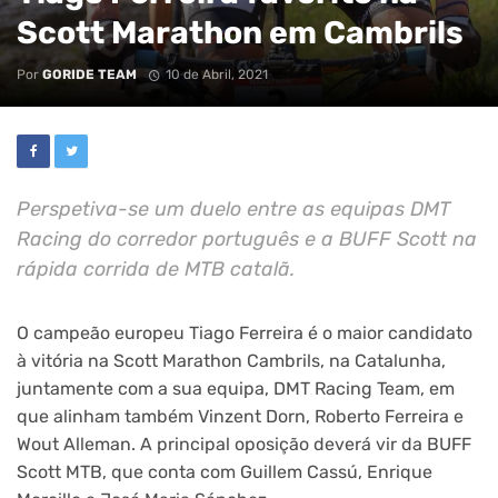
Scott Marathon em Cambrils
Por
GORIDE TEAM
10 de Abril, 2021
Perspetiva-se um duelo entre as equipas DMT
Racing do corredor português e a BUFF Scott na
rápida corrida de MTB catalã.
O campeão europeu Tiago Ferreira é o maior candidato
à vitória na Scott Marathon Cambrils, na Catalunha,
juntamente com a sua equipa, DMT Racing Team, em
que alinham também Vinzent Dorn, Roberto Ferreira e
Wout Alleman. A principal oposição deverá vir da BUFF
Scott MTB, que conta com Guillem Cassú, Enrique