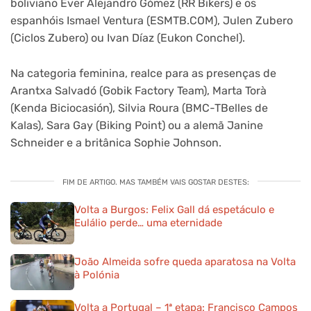
boliviano Ever Alejandro Gómez (RR Bikers) e os
espanhóis Ismael Ventura (ESMTB.COM), Julen Zubero
(Ciclos Zubero) ou Ivan Díaz (Eukon Conchel).
Na categoria feminina, realce para as presenças de
Arantxa Salvadó (Gobik Factory Team), Marta Torà
(Kenda Biciocasión), Silvia Roura (BMC-TBelles de
Kalas), Sara Gay (Biking Point) ou a alemã Janine
Schneider e a britânica Sophie Johnson.
FIM DE ARTIGO. MAS TAMBÉM VAIS GOSTAR DESTES:
Volta a Burgos: Felix Gall dá espetáculo e
Eulálio perde… uma eternidade
João Almeida sofre queda aparatosa na Volta
à Polónia
Volta a Portugal – 1ª etapa: Francisco Campos