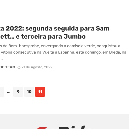
ta 2022: segunda seguida para Sam
ett… e terceira para Jumbo
ês da Bora-hansgrohe, envergando a camisola verde, conquistou a
vitória consecutiva na Vuelta a Espanha, este domingo, em Breda, na
..
DE TEAM
21 de Agosto, 2022
1
...
9
10
11