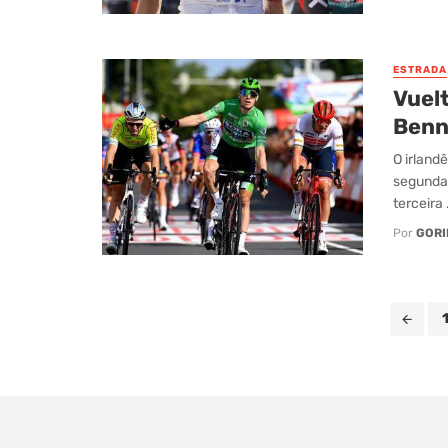
ESTRADA
Vuel
Benn
O irland
segunda 
terceira .
Por
GORI
Posts
navigation