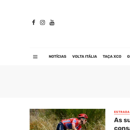
NOTÍCIAS
VOLTA ITÁLIA
TAÇA XCO
G
ESTRADA
As s
cons