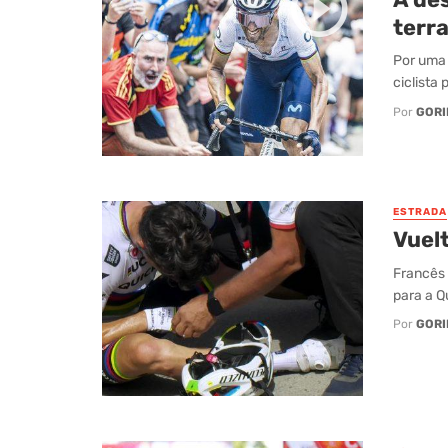
terra
Por uma 
ciclista
Por
GORI
ESTRADA
Vuel
Francês 
para a Q
Por
GORI