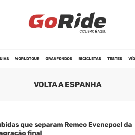
UIAS
WORLDTOUR
GRANFONDOS
BICICLETAS
TESTES
VÍ
VOLTA A ESPANHA
ubidas que separam Remco Evenepoel da
agração final