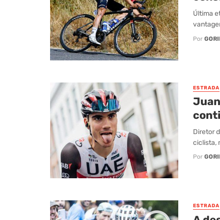
Última 
vantagem
Por
GORI
ESTRADA
Juan
cont
Diretor 
ciclista
Por
GORI
ESTRADA
A de