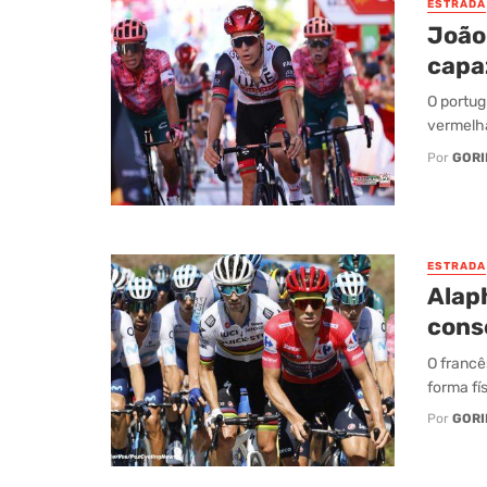
ESTRADA
João
capa
O portug
vermelha
Por
GORI
ESTRADA
Alaph
cons
O francê
forma fís
Por
GORI