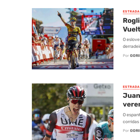
ESTRADA
Rogli
Vuel
O eslove
derradei
Por
GORI
ESTRADA
Juan 
vere
O espanh
corridas
Por
GORI