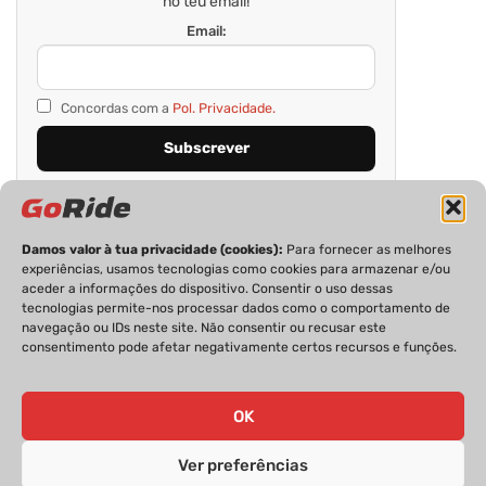
no teu email!
Email:
Concordas com a
Pol. Privacidade.
Damos valor à tua privacidade (cookies):
Para fornecer as melhores
experiências, usamos tecnologias como cookies para armazenar e/ou
aceder a informações do dispositivo. Consentir o uso dessas
tecnologias permite-nos processar dados como o comportamento de
navegação ou IDs neste site. Não consentir ou recusar este
consentimento pode afetar negativamente certos recursos e funções.
PRIVACIDADE
FICHA TÉCNICA
ESTATUTO EDITORIAL
POLÍTICA DE COOKIES
CONTACTOS
OK
Ver preferências