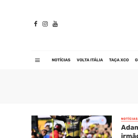
NOTÍCIAS
VOLTA ITÁLIA
TAÇA XCO
G
NOTÍCIAS
Adam
irmã