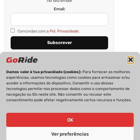
no teu email!
Email:
Concordas com a
Pol. Privacidade.
Damos valor à tua privacidade (cookies):
Para fornecer as melhores
experiências, usamos tecnologias como cookies para armazenar e/ou
aceder a informações do dispositivo. Consentir o uso dessas
tecnologias permite-nos processar dados como o comportamento de
navegação ou IDs neste site. Não consentir ou recusar este
consentimento pode afetar negativamente certos recursos e funções.
PRIVACIDADE
FICHA TÉCNICA
ESTATUTO EDITORIAL
POLÍTICA DE COOKIES
CONTACTOS
OK
Ver preferências