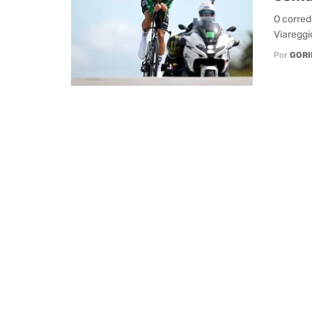
O corred
Viareggi
Por
GORI